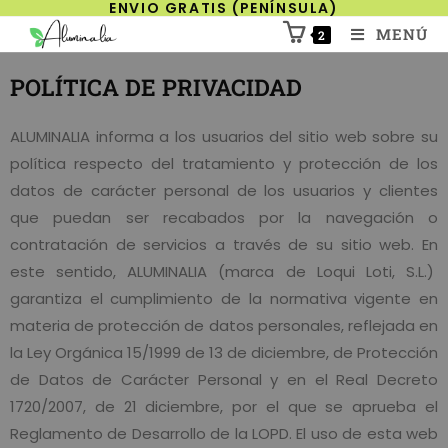
ENVIO GRATIS (PENÍNSULA)
MENÚ
2
POLÍTICA DE PRIVACIDAD
ALUMINALIA informa a los usuarios del sitio web sobre su
política respecto del tratamiento y protección de los
datos de carácter personal de los usuarios y clientes
que puedan ser recabados por la navegación o
contratación de servicios a través de su sitio web. En
este sentido, ALUMINALIA (marca de Loqui Loti, S.L.)
garantiza el cumplimiento de la normativa vigente en
materia de protección de datos personales, reflejada en
la Ley Orgánica 15/1999 de 13 de diciembre, de Protección
de Datos de Carácter Personal y en el Real Decreto
1720/2007, de 21 diciembre, por el que se aprueba el
Reglamento de Desarrollo de la LOPD. El uso de esta web