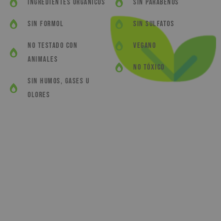
ingredientes orgánicos
SIN Parabenos
SIN Formol
SIN Sulfatos
NO Testado con
VEGANO
animales
NO tóxico
SIN humos, gases u
olores