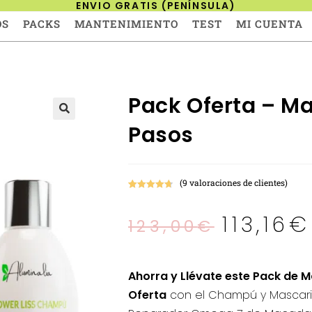
ENVIO GRATIS (PENÍNSULA)
OS
PACKS
MANTENIMIENTO
TEST
MI CUENTA
Pack Oferta – M
Pasos
🔍
(
9
valoraciones de clientes)
Valorado
9
con
4.78
de
113,16
€
123,00
€
5 en base a
valoracione
s de
clientes
Ahorra y Llévate este Pack de 
Oferta
con el Champú y Mascarill