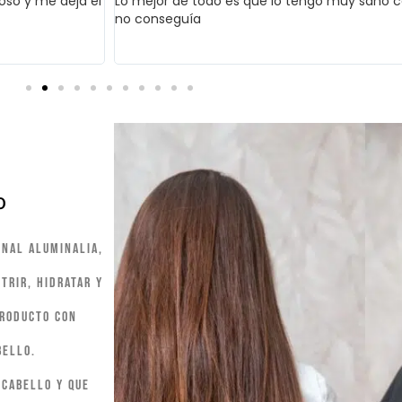
roso y me deja el
Lo mejor de todo es que lo tengo muy sano c
no conseguía
O
onal Aluminalia,
trir, hidratar y
producto con
bello.
 cabello y que