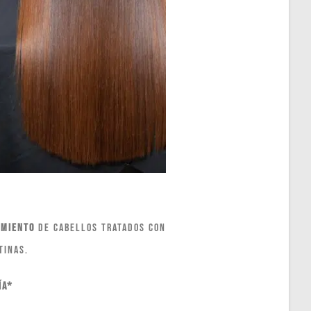
imiento
de cabellos tratados con
tinas.
ía*