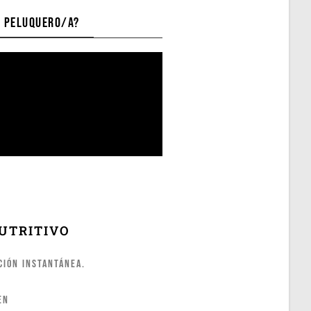
S PELUQUERO/A?
UTRITIVO
ción instantánea.
en