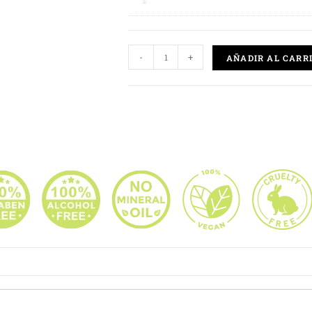
-
+
AÑADIR AL CARR