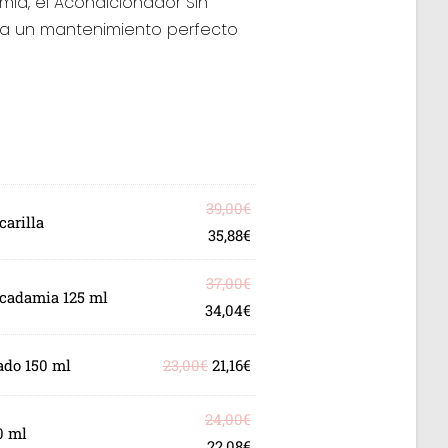
a, el Acondicionador Sin
ra un mantenimiento perfecto
39,00
€
arilla
35,88
€
37,00
€
cadamia 125 ml
34,04
€
ado 150 ml
23,00
€
21,16
€
24,00
€
0 ml
22,08
€