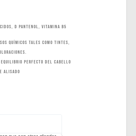
z
cidos, D pantenol, Vitamina B5
sos químicos tales como tintes,
oloraciones.
 equilibrio perfecto del cabello
e alisado
Natalia Miguel Luis





Compra verificada