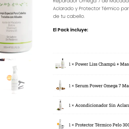
Reparador Omega 7 de Macadami
Aclarado y Protector Térmico pa
de tu cabello.
El Pack incluye:
1 ×
Power Liss Champú + Masc
1 ×
Serum Power Omega 7 Ma
1 ×
Acondicionador Sin Aclar
1 ×
Protector Térmico Pelo 30