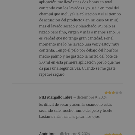
aplicación me llevó unas dos horas en total
contando con los lavados ( yo usé 3 en total del
champú que incluye) la aplicación y el el tiempo
de actuación del producto ( en mi caso 60 min)
más el lavado secado y planchado. Mi pelo es
rizado pero fino, virgen y más o menos sano. Si
es verdad que no tengo gran cantidad. Por el
momento me lo he lavado una vez y estoy muy
contenta. Tengo el pelo por debajo del hombro
medio palmo y he gastado la mitad del bote de
100 ml en esta primera aplicación por lo que me
da para una segunda vez. Cuando se me gaste
repetiré seguro
PILI Margallo Fabre
–
diciembre 9, 2024
Valorad
o con
3
Es difícil de secar y además cuando lo estás
de 5
secando sale mucho humo del pelo y huele
bastante más hasta te pican los ojos
Anónimo
–
diciembre 9, 2024