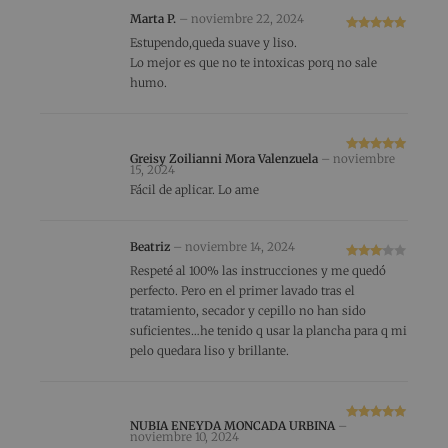
Marta P.
–
noviembre 22, 2024
Valorado
Estupendo,queda suave y liso.
con
5
de 5
Lo mejor es que no te intoxicas porq no sale
humo.
Greisy Zoilianni Mora Valenzuela
–
noviembre
Valorado
15, 2024
con
5
de 5
Fácil de aplicar. Lo ame
Beatriz
–
noviembre 14, 2024
Valorad
Respeté al 100% las instrucciones y me quedó
o con
3
perfecto. Pero en el primer lavado tras el
de 5
tratamiento, secador y cepillo no han sido
suficientes…he tenido q usar la plancha para q mi
pelo quedara liso y brillante.
NUBIA ENEYDA MONCADA URBINA
–
Valorado
noviembre 10, 2024
con
5
de 5