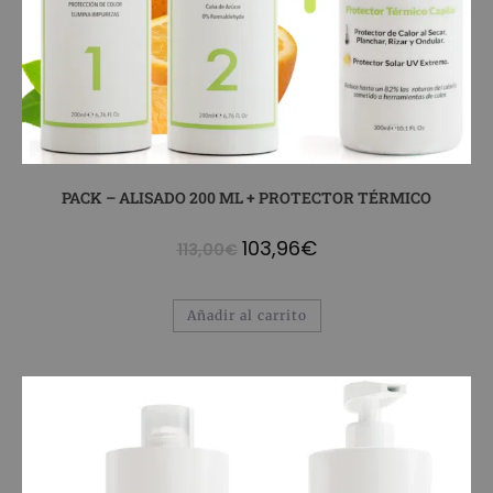
PACK – ALISADO 200 ML + PROTECTOR TÉRMICO
103,96
€
113,00
€
Añadir al carrito