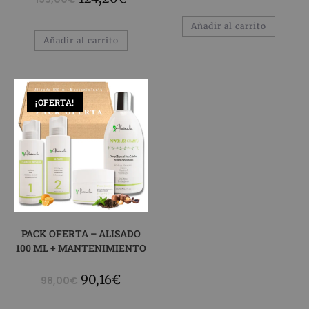
Añadir al carrito
Añadir al carrito
¡OFERTA!
PACK OFERTA – ALISADO
100 ML + MANTENIMIENTO
90,16
€
98,00
€