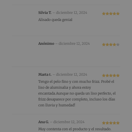
Silvia T.
–
diciembre 12, 2024
Valorado
Alisado queda genial
con
5
de 5
Anónimo
–
diciembre 12, 2024
Valorado
con
4
de 5
Marta t.
–
diciembre 12, 2024
Valorado
Tengo el pelo fino y con mucho frizz. Probé el
con
5
de 5
liso de aluminalia y ahora estoy
encantada.Aunque no queda un liso perfecto, el
frizz desaparece por completo, incluso los días
con lluvia y humedad!
Ana G.
–
diciembre 12, 2024
Valorado
Muy contenta con el producto y el resultado.