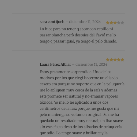
con
5
de 5
sara contijoch
–
diciembre 11, 2024
Valorad
Lo hice para no tener q sacar con cepillo ni
o con
3
passar plancha,però despúes del l’avió me lo
de 5
tengo q passar igual, ya tengo el pelo dañado.
Laura Pérez Albiar
–
diciembre 11, 2024
Valorado
con
5
de 5
Estoy gratamente sorprendida. Uno de los
motivos por los que elegí hacerme un alisado
casero era porque no soporto que en la peluquería
me lo apliquen muy cerca de la raíz y además
este promete ser natural y no emanar vapores
tóxicos. Yo me lo he aplicado a unos dos
centímetros de la raíz porque me gusta que mi
pelo mantenga su volumen original. Se me ha
quedado un resultado muy natural; un liso suave
sin ese efecto tieso de los alisados de peluquería
que odio. Lo tengo suave y brillante y la