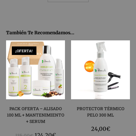
También Te Recomendamos…
¡OFERTA!
PACK OFERTA – ALISADO
PROTECTOR TÉRMICO
100 ML + MANTENIMIENTO
PELO 300 ML
+ SERUM
24,00
€
124,20
€
135,00
€