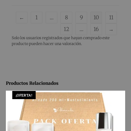
←
1
…
8
9
10
11
12
…
16
→
Solo los usuarios registrados que hayan comprado este
producto pueden hacer una valoración.
Productos Relacionados
¡OFERTA!