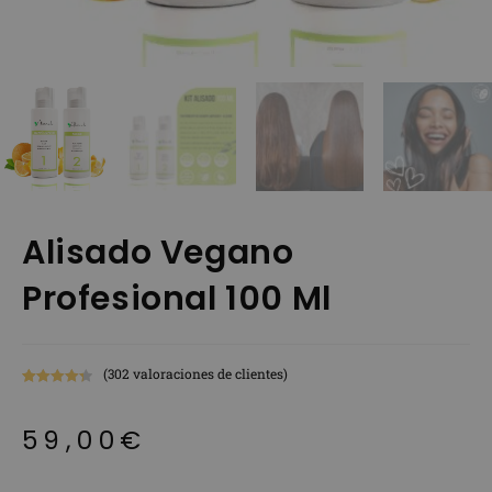
Alisado Vegano
Profesional 100 Ml
(
302
valoraciones de clientes)
Valorado
302
con
4.37
de
59,00
€
5 en base
a
valoracione