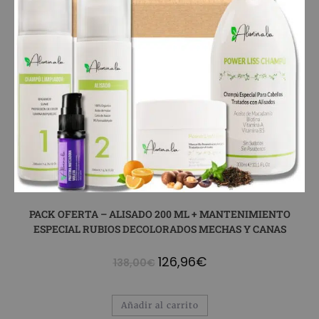
PACK OFERTA – ALISADO 200 ML + MANTENIMIENTO
ESPECIAL RUBIOS DECOLORADOS MECHAS Y CANAS
126,96
€
138,00
€
Añadir al carrito