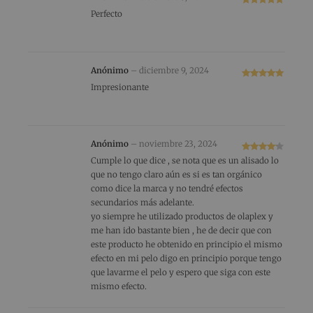
Valorado
Perfecto
con
5
de 5
Anónimo
–
diciembre 9, 2024
Valorado
Impresionante
con
5
de 5
Anónimo
–
noviembre 23, 2024
Valorado
Cumple lo que dice , se nota que es un alisado lo
con
4
de 5
que no tengo claro aún es si es tan orgánico
como dice la marca y no tendré efectos
secundarios más adelante.
yo siempre he utilizado productos de olaplex y
me han ido bastante bien , he de decir que con
este producto he obtenido en principio el mismo
efecto en mi pelo digo en principio porque tengo
que lavarme el pelo y espero que siga con este
mismo efecto.