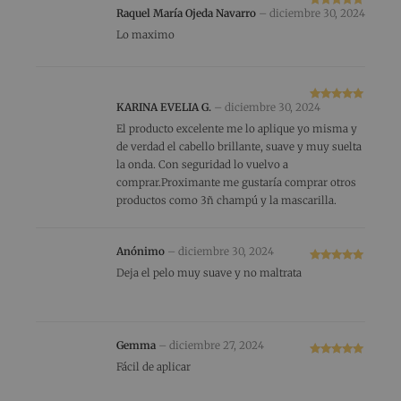
Raquel María Ojeda Navarro
–
diciembre 30, 2024
Valorado
con
5
de 5
Lo maximo
KARINA EVELIA G.
–
diciembre 30, 2024
Valorado
con
5
de 5
El producto excelente me lo aplique yo misma y
de verdad el cabello brillante, suave y muy suelta
la onda. Con seguridad lo vuelvo a
comprar.Proximante me gustaría comprar otros
productos como 3ñ champú y la mascarilla.
Anónimo
–
diciembre 30, 2024
Valorado
Deja el pelo muy suave y no maltrata
con
5
de 5
Gemma
–
diciembre 27, 2024
Valorado
Fácil de aplicar
con
5
de 5