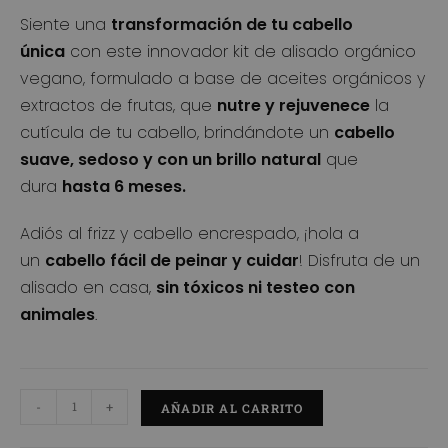
s de
Siente una
transformación de tu cabello
clientes
única
con este innovador kit de alisado orgánico
vegano, formulado a base de aceites orgánicos y
extractos de frutas, que
nutre y rejuvenece
la
cutícula de tu cabello, brindándote un
cabello
suave, sedoso y con un brillo natural
que
dura
hasta 6 meses.
Adiós al frizz y cabello encrespado, ¡hola a
un
cabello fácil de peinar y cuidar
! Disfruta de un
alisado en casa,
sin tóxicos ni testeo con
animales
.
-
+
AÑADIR AL CARRITO