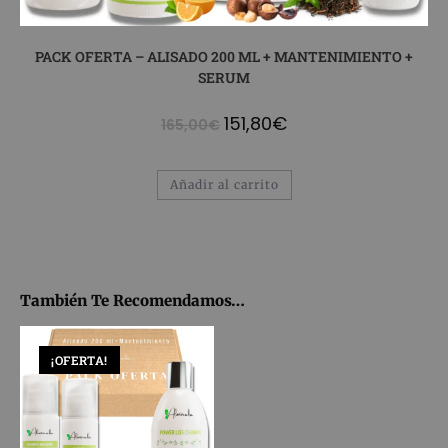
PACK OFERTA – ALISADO 200 ML + MANTENIMIENTO +
SERUM
151,80
€
165,00
€
Añadir al carrito
También Te Recomendamos…
¡OFERTA!