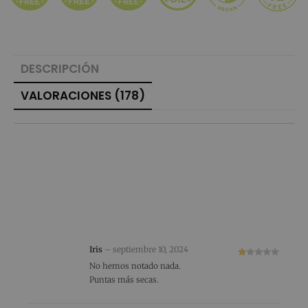
DESCRIPCIÓN
VALORACIONES (178)
178 VALORACIONES EN
ALISADO VEGANO
PROFESIONAL 200 ML
Iris
–
septiembre 10, 2024
V
No hemos notado nada.
al
Puntas más secas.
or
ad