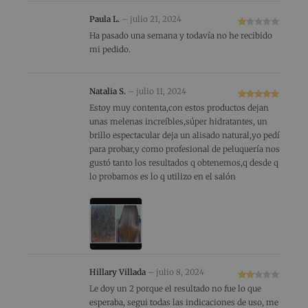
Paula L.
–
julio 21, 2024
V
Ha pasado una semana y todavía no he recibido
al
mi pedido.
or
ad
o
Natalia S.
–
julio 11, 2024
co
Valorado
Estoy muy contenta,con estos productos dejan
n
con
5
de 5
1
unas melenas increíbles,súper hidratantes, un
de
brillo espectacular deja un alisado natural,yo pedí
5
para probar,y como profesional de peluquería nos
gustó tanto los resultados q obtenemos,q desde q
lo probamos es lo q utilizo en el salón
Hillary Villada
–
julio 8, 2024
Valo
Le doy un 2 porque el resultado no fue lo que
rado
esperaba, segui todas las indicaciones de uso, me