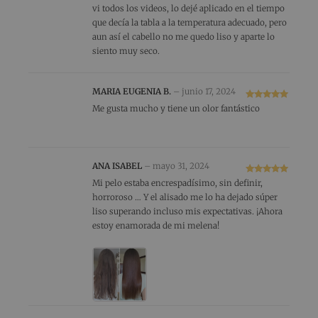
con
vi todos los videos, lo dejé aplicado en el tiempo
2
de
que decía la tabla a la temperatura adecuado, pero
5
aun así el cabello no me quedo liso y aparte lo
siento muy seco.
MARIA EUGENIA B.
–
junio 17, 2024
Valorado
Me gusta mucho y tiene un olor fantástico
con
5
de 5
ANA ISABEL
–
mayo 31, 2024
Valorado
Mi pelo estaba encrespadísimo, sin definir,
con
5
de 5
horroroso … Y el alisado me lo ha dejado súper
liso superando incluso mis expectativas. ¡Ahora
estoy enamorada de mi melena!