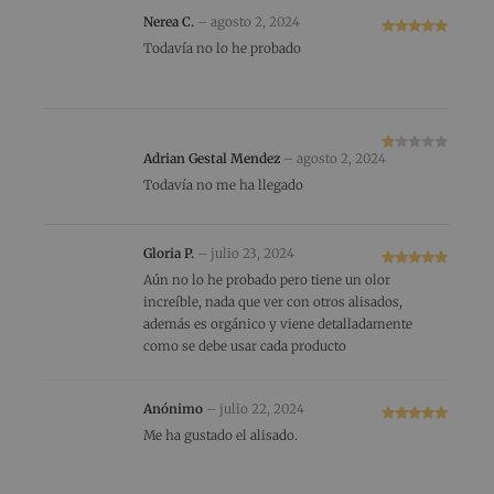
o
Nerea C.
–
agosto 2, 2024
co
Valorado
Todavía no lo he probado
n
con
5
de 5
1
de
5
Adrian Gestal Mendez
–
agosto 2, 2024
V
al
Todavía no me ha llegado
or
ad
o
Gloria P.
–
julio 23, 2024
co
Valorado
Aún no lo he probado pero tiene un olor
n
con
5
de 5
1
increíble, nada que ver con otros alisados,
de
además es orgánico y viene detalladamente
5
como se debe usar cada producto
Anónimo
–
julio 22, 2024
Valorado
Me ha gustado el alisado.
con
5
de 5