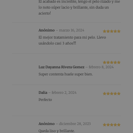
Valorado
El acabado es increíble, tengo el pelo rizado y me
con
5
de 5
lo noto súper lacio y brillante, sin duda un
acierto!
Anónimo
–
marzo 16, 2024
Valorado
El mejor tratamiento para mi pelo. Llevo
con
5
de 5
usándolo casi 3 años!!!
Luz Dayanna Rivera Gomez
–
febrero 8, 2024
Valorado
con
5
de 5
Super contenta huele super bien.
Dalia
–
febrero 2, 2024
Valorado
Perfecto
con
5
de 5
Anónimo
–
diciembre 28, 2023
Valorado
Queda liso y brillante.