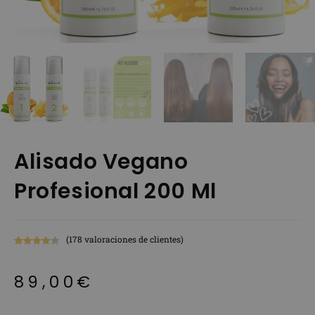
Alisado Vegano
Profesional 200 Ml
(
178
valoraciones de clientes)
Valorado
178
con
4.37
de
89,00
€
5 en base
a
valoracione