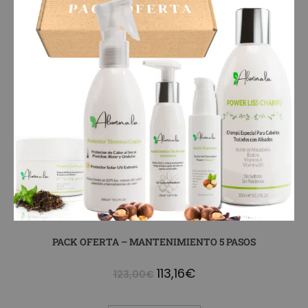
PACK OFERTA – MANTENIMIENTO 5 PASOS
113,16
€
123,00
€