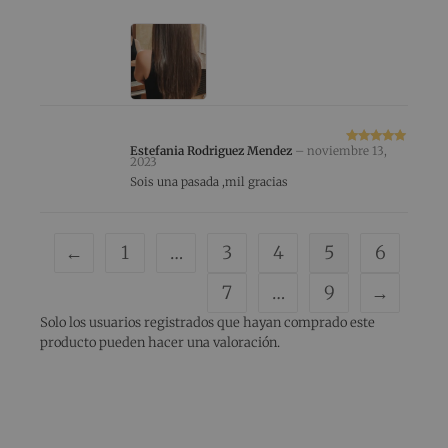
con
5
de 5
Estefania Rodriguez Mendez
–
noviembre 13,
Valorado
2023
con
5
de 5
Sois una pasada ,mil gracias
←
1
…
3
4
5
6
7
…
9
→
Solo los usuarios registrados que hayan comprado este
producto pueden hacer una valoración.