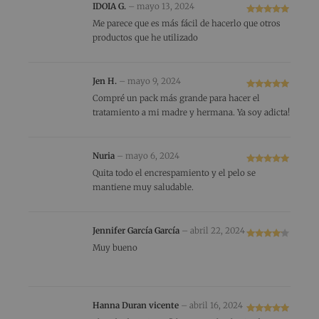
IDOIA G.
–
mayo 13, 2024
Valorado
Me parece que es más fácil de hacerlo que otros
con
5
de 5
productos que he utilizado
Jen H.
–
mayo 9, 2024
Valorado
Compré un pack más grande para hacer el
con
5
de 5
tratamiento a mi madre y hermana. Ya soy adicta!
Nuria
–
mayo 6, 2024
Valorado
Quita todo el encrespamiento y el pelo se
con
5
de 5
mantiene muy saludable.
Jennifer García García
–
abril 22, 2024
Valorado
Muy bueno
con
4
de 5
Hanna Duran vicente
–
abril 16, 2024