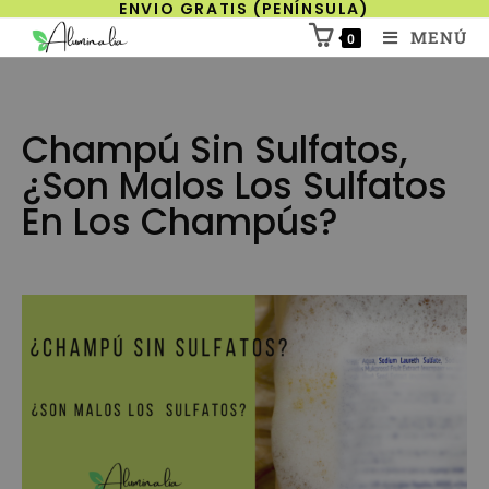
ENVIO GRATIS (PENÍNSULA)
MENÚ
0
Champú Sin Sulfatos,
¿son Malos Los Sulfatos
En Los Champús?